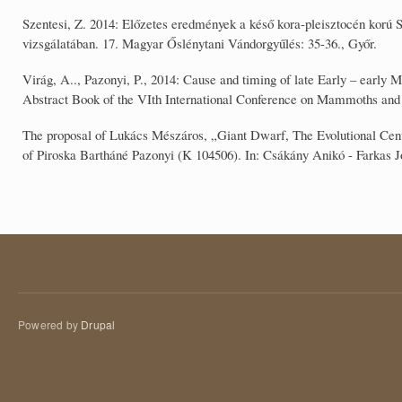
Szentesi, Z. 2014: Előzetes eredmények a késő kora-pleisztocén korú S
vizsgálatában. 17. Magyar Őslénytani Vándorgyűlés: 35-36., Győr.
Virág, A.., Pazonyi, P., 2014: Cause and timing of late Early – earl
Abstract Book of the VIth International Conference on Mammoths and 
The proposal of Lukács Mészáros, „Giant Dwarf, The Evolutional Cente
of Piroska Bartháné Pazonyi (K 104506). In: Csákány Anikó - Farkas 
Powered by
Drupal