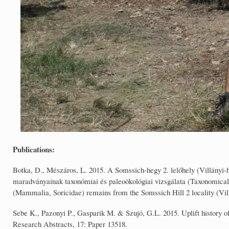
Publications:
Botka, D., Mészáros, L. 2015. A Somssich-hegy 2. lelőhely (Villányi
maradványainak taxonómiai és paleoökológiai vizsgálata (Taxonomical 
(Mammalia, Soricidae) remains from the Somssich Hill 2 locality (Vill
Sebe K., Pazonyi P., Gasparik M. & Szujó, G.L. 2015. Uplift history 
Research Abstracts, 17: Paper 13518.