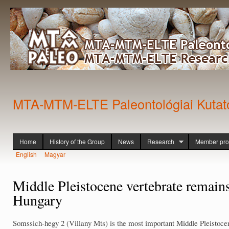
Ski
mai
con
MTA-MTM-ELTE Paleontológiai Kutat
Home
History of the Group
News
Research
Member prof
Főmenü
English
Magyar
Languages
Middle Pleistocene vertebrate remain
Hungary
Somssich-hegy 2 (Villany Mts) is the most important Middle Pleistocene 