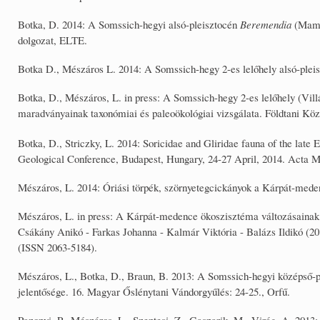
Botka, D. 2014: A Somssich-hegyi alsó-pleisztocén
Beremendia
(Mamma
dolgozat, ELTE.
Botka D., Mészáros L. 2014: A Somssich-hegy 2-es lelőhely alsó-pleis
Botka, D., Mészáros, L. in press: A Somssich-hegy 2-es lelőhely (Vil
maradványainak taxonómiai és paleoökológiai vizsgálata. Földtani Köz
Botka, D., Striczky, L. 2014: Soricidae and Gliridae fauna of the late 
Geological Conference, Budapest, Hungary, 24-27 April, 2014. Acta Mi
Mészáros, L. 2014: Óriási törpék, szörnyetegcickányok a Kárpát-mede
Mészáros, L. in press: A Kárpát-medence ökoszisztéma változásainak k
Csákány Anikó - Farkas Johanna - Kalmár Viktória - Balázs Ildikó 
(ISSN 2063-5184).
Mészáros, L., Botka, D., Braun, B. 2013: A Somssich-hegyi középső-
jelentősége. 16. Magyar Őslénytani Vándorgyűlés: 24-25., Orfű.
Pazonyi, P., Mészáros, L., Szentesi, Z., Gasparik, M., Virág, A. 2013