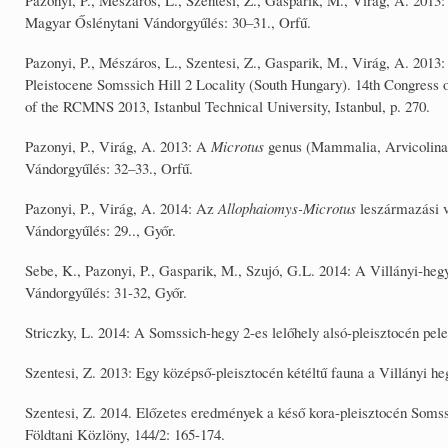
Magyar Őslénytani Vándorgyűlés: 30–31., Orfű.
Pazonyi, P., Mészáros, L., Szentesi, Z., Gasparik, M., Virág, A. 2013: 
Pleistocene Somssich Hill 2 Locality (South Hungary). 14th Congress
of the RCMNS 2013, Istanbul Technical University, Istanbul, p. 270.
Pazonyi, P., Virág, A. 2013: A
Microtus
genus (Mammalia, Arvicolinae
Vándorgyűlés: 32–33., Orfű.
Pazonyi, P., Virág, A. 2014: Az
Allophaiomys-Microtus
leszármazási v
Vándorgyűlés: 29.., Győr.
Sebe, K., Pazonyi, P., Gasparik, M., Szujó, G.L. 2014: A Villányi-heg
Vándorgyűlés: 31-32, Győr.
Striczky, L. 2014: A Somssich-hegy 2-es lelőhely alsó-pleisztocén pe
Szentesi, Z. 2013: Egy középső-pleisztocén kétéltű fauna a Villányi h
Szentesi, Z. 2014. Előzetes eredmények a késő kora-pleisztocén Somssi
Földtani Közlöny, 144/2: 165-174.