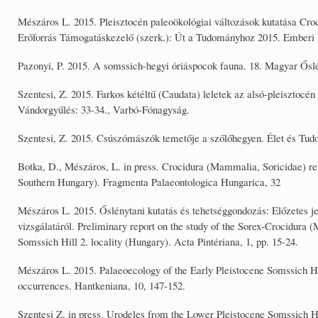
Mészáros L. 2015. Pleisztocén paleoökológiai változások kutatása Cr
Erőforrás Támogatáskezelő (szerk.): Út a Tudományhoz 2015. Emberi E
Pazonyi, P. 2015. A somssich-hegyi óriáspocok fauna. 18. Magyar Ősl
Szentesi, Z. 2015. Farkos kétéltű (Caudata) leletek az alsó-pleisztocé
Vándorgyűlés: 33-34., Varbó-Fónagyság.
Szentesi, Z. 2015. Csúszómászók temetője a szőlőhegyen. Élet és Tud
Botka, D., Mészáros, L. in press. Crocidura (Mammalia, Soricidae) rem
Southern Hungary). Fragmenta Palaeontologica Hungarica, 32
Mészáros L. 2015. Őslénytani kutatás és tehetséggondozás: Előzetes je
vizsgálatáról. Preliminary report on the study of the Sorex-Crocidura 
Somssich Hill 2. locality (Hungary). Acta Pintériana, 1, pp. 15-24.
Mészáros L. 2015. Palaeoecology of the Early Pleistocene Somssich H
occurrences. Hantkeniana, 10, 147-152.
Szentesi Z. in press. Urodeles from the Lower Pleistocene Somssich Hi