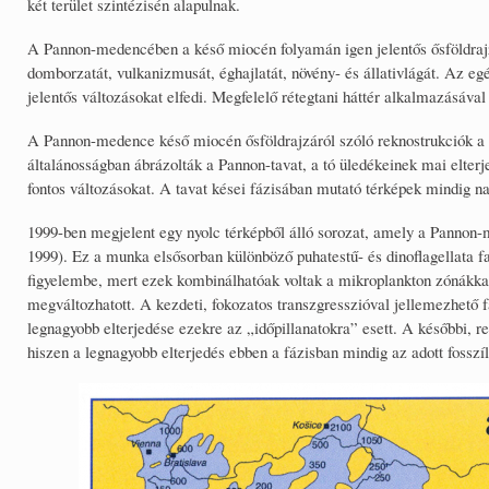
két terület szintézisén alapulnak.
A Pannon-medencében a késő miocén folyamán igen jelentős ősföldrajzi
domborzatát, vulkanizmusát, éghajlatát, növény- és állativlágát. Az e
jelentős változásokat elfedi. Megfelelő rétegtani háttér alkalmazásáv
A Pannon-medence késő miocén ősföldrajzáról szóló reknostrukciók a l
általánosságban ábrázolták a Pannon-tavat, a tó üledékeinek mai elter
fontos változásokat. A tavat kései fázisában mutató térképek mindig n
1999-ben megjelent egy nyolc térképből álló sorozat, amely a Pannon-m
1999). Ez a munka elsősorban különböző puhatestű- és dinoflagellata faj
figyelembe, mert ezek kombinálhatóak voltak a mikroplankton zónákkal. 
megváltozhatott. A kezdeti, fokozatos transzgresszióval jellemezhető fá
legnagyobb elterjedése ezekre az „időpillanatokra” esett. A későbbi, re
hiszen a legnagyobb elterjedés ebben a fázisban mindig az adott fosszíl