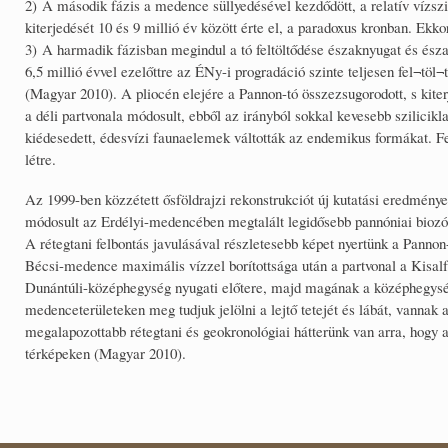
2) A második fázis a medence süllyedésével kezdődött, a relatív vízsz
kiterjedését 10 és 9 millió év között érte el, a paradoxus kronban. E
3) A harmadik fázisban megindul a tó feltöltődése északnyugat és észak
6,5 millió évvel ezelőttre az ÉNy-i progradáció szinte teljesen fel¬töl¬
(Magyar 2010). A pliocén elejére a Pannon-tó összezsugorodott, s kite
a déli partvonala módosult, ebből az irányból sokkal kevesebb szilicikl
kiédesedett, édesvízi faunaelemek váltották az endemikus formákat. F
létre.
Az 1999-ben közzétett ősföldrajzi rekonstrukciót új kutatási eredmények
módosult az Erdélyi-medencében megtalált legidősebb pannóniai biozónák
A rétegtani felbontás javulásával részletesebb képet nyertünk a Panno
Bécsi-medence maximális vízzel borítottsága után a partvonal a Kisalföl
Dunántúli-középhegység nyugati előtere, majd magának a középhegységne
medenceterületeken meg tudjuk jelölni a lejtő tetejét és lábát, vannak a
megalapozottabb rétegtani és geokronológiai hátterünk van arra, hogy a
térképeken (Magyar 2010).