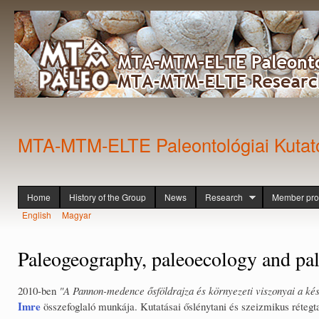
Ski
mai
con
MTA-MTM-ELTE Paleontológiai Kutat
Home
History of the Group
News
Research
Member prof
Főmenü
English
Magyar
Languages
Paleogeography, paleoecology and pa
2010-ben
"A Pannon-medence ősföldrajza és környezeti viszonyai a k
Imre
összefoglaló munkája. Kutatásai őslénytani és szeizmikus réteg