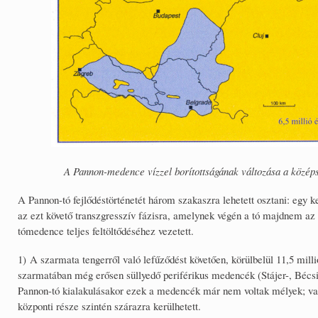
A Pannon-medence vízzel borítottságának változása a közép
A Pannon-tó fejlődéstörténetét három szakaszra lehetett osztani: egy k
az ezt követő transzgresszív fázisra, amelynek végén a tó majdnem az 
tómedence teljes feltöltődéséhez vezetett.
1) A szarmata tengerről való lefűződést követően, körülbelül 11,5 millió
szarmatában még erősen süllyedő periférikus medencék (Stájer-, Bécsi-
Pannon-tó kialakulásakor ezek a medencék már nem voltak mélyek; vag
központi része szintén szárazra kerülhetett.