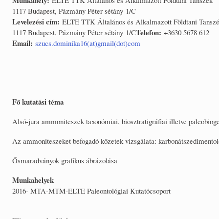
1117 Budapest, Pázmány Péter sétány 1/C
Levelezési cím:
ELTE TTK Általános és Alkalmazott Földtani Tansz
Telefon:
1117 Budapest, Pázmány Péter sétány 1/C
+3630 5678 612
Email:
szucs.dominika16(at)gmail(dot)com
Fő kutatási téma
Alsó-jura ammoniteszek taxonómiai, biosztratigráfiai illetve paleobioge
Az ammoniteszeket befogadó kőzetek vizsgálata: karbonátszedimentol
Ősmaradványok grafikus ábrázolása
Munkahelyek
2016- MTA-MTM-ELTE Paleontológiai Kutatócsoport