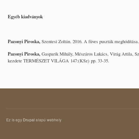
Egyéb kiadványok
Pazonyi Piroska,
Szentesi Zoltán. 2016. A füves puszták meghódít
Pazonyi Piroska,
Gasparik Mihály, Mészáros Lukács, Virág Attila, S
kezdete TERMÉSZET VILÁGA 147:(KSz) pp. 33-35.
Ez is egy
Drupal
alapú webhely