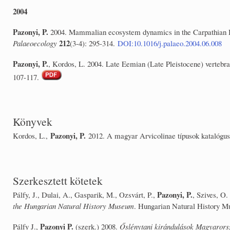
2004
Pazonyi, P.
2004. Mammalian ecosystem dynamics in the Carpathian Ba
212
Palaeoecology
(3-4): 295-314.
DOI:10.1016/j.palaeo.2004.06.008
Pazonyi, P.
, Kordos, L. 2004. Late Eemian (Late Pleistocene) vertebr
107-117.
Könyvek
Pazonyi, P.
Kordos, L.,
2012. A magyar Arvicolinae típusok katalógus
Szerkesztett kötetek
Pazonyi, P.
Pálfy, J., Dulai, A., Gasparik, M., Ozsvárt, P.,
, Szives, O.
the Hungarian Natural History Museum
. Hungarian Natural History M
Pazonyi P.
Pálfy J.,
(szerk.) 2008.
Őslénytani kirándulások Magyarors