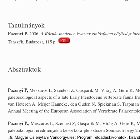
Tanulmányok
Pazonyi P.
2006.
A Kárpát-medence kvarter emlősfauna közösségeinek p
Tanszék, Budapest, 115 p.
Absztraktok
Pazonyi P,
Mészáros L, Szentesi Z, Gasparik M, Virág A, Gere K, Mé
paleoecological aspects of a late Early Pleistocene vertebrate fauna 
van Heteren A, Meijer Hanneke, den Ouden N, Spiekman S, Trapman T
Annual Meeting of the European Association of Vertebrate Palaeontol
Pazonyi P.,
Mészáros L, Szentesi Z, Gasparik M, Virág A, Gere K, Mé
paleoökológiai eredmények a késői kora-pleisztocén Somssich-hegy 2-es
1
9. Magyar Őslénytani Vándorgyűlés: Program, előadáskivonatok, kirán