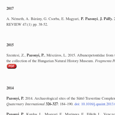
2017
P. Pazonyi
J. Pálfy.
A. Németh, A. Bárány, G. Csorba, E. Magyari,
,
REVIEW 47:(1) pp. 38-52.
2015
Pazonyi, P.
Szentesi, Z.,
, Mészáros, L. 2015. Albanerpetontidae from 
the collection of the Hungarian Natural History Museum.
Fragmenta P
2014
Pazonyi, P.
2014. Archaeological sites of the Süttő Travertine Complex
326-327
Quaternary International
: 184–190.
doi: 10.1016/j.quaint.2013
Pazonyi, P.
, Kordos, L., Magyari, E., Marinova, E., Fűköh, L., Vencze