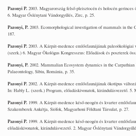
Pazonyi P.
2003. Magyarország felső-pleisztocén és holocén gerinces ök
6. Magyar Őslénytani Vándorgyűlés, Zirc, p. 25.
Pazonyi, P.
2003. Ecomorphological investigation of mammals in the 
187.
Pazonyi P.
2003. A Kárpát-medence emlősfaunájának paleoökológiai vi
(szerk.) 6. Magyar Ökológus Kongresszus: Előadások és poszterek össz
Pazonyi, P.
2002. Mammalian Ecosystem dynamics in the Carpathian Bas
Palaeontology, Sibiu, Románia, p. 35.
Pazonyi P.
2002. A Kárpát-medence emlősfaunájának ökotípus változá
In: Hably L. (szerk.) Program, előadáskivonatok, kirándulásvezető. 5.
Pazonyi P.
1999. A Kárpát-medence késő-neogén és kvarter emlősfaun
Szakemberek Ankétja, Siófok, Magyarhoni Földtani Társulat, p. 27.
Pazonyi P.
1999. A Kárpát-medence késő-neogén és kvarter emlősfauna 
előadáskivonatok, kirándulásvezető. 2. Magyar Őslénytani Vándorgyűlé