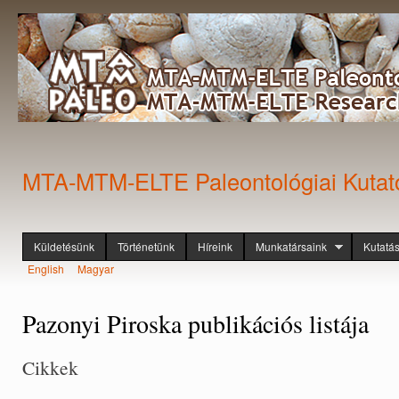
Ugr
tar
MTA-MTM-ELTE Paleontológiai Kutat
Küldetésünk
Történetünk
Híreink
Munkatársaink
Kutatá
Főmenü
English
Magyar
Nyelvek
Pazonyi Piroska publikációs listája
Cikkek