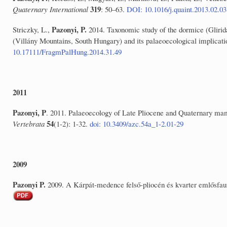
319
Quaternary International
: 50–63.
DOI: 10.1016/j.quaint.2013.02.03
Pazonyi, P.
Striczky, L.,
2014. Taxonomic study of the dormice (Glirid
(Villány Mountains, South Hungary) and its palaeoecological implicat
10.17111/FragmPalHung.2014.31.49
2011
Pazonyi, P
. 2011. Palaeoecology of Late Pliocene and Quaternary ma
54
Vertebrata
(1-2): 1-32.
doi: 10.3409/azc.54a_1-2.01-29
2009
Pazonyi P.
2009. A Kárpát-medence felső-pliocén és kvarter emlősfau