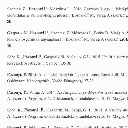
Pazonyi P.,
Szentesi Z.,
Mészáros L., 2016. Csarnóta 3, egy új felső
előfordulás a Villányi-hegységben In: Bosnakoff M, Virág A (szerk.)
1
38.
Pazonyi P.,
Gasparik M,
Szentesi Z, Mészáros L, Botka D, Virág A, S
lelőhely ősgerinces anyagában In: Bosnakoff M, Virág A (szerk.)
19. 
16.
Pazonyi P.
Sebe K.,
, Gasparik M. & Szujó, G.L. 2015. Uplift history 
Research Abstracts, 17: Paper 13518.
Pazonyi, P.
2015. A somssich-hegyi óriáspocok fauna. Bosnakoff, M., 
Őslénytani Vándorgyűlés, Varbó-Fónagyság, 27-28.
Pazonyi, P.
, Virág, A. 2014. Az
Allophaiomys–Microtus
leszármazási 
A. (szerk.) Program, előadáskivonatok, kirándulásvezető. 17. Magyar 
Pazonyi, P.
Sebe, K.,
, Gasparik, M., Szujó, G. L. 2014. A Villányi-he
A. (szerk.) Program, előadáskivonatok, kirándulásvezető. 17. Magyar 
Pazonyi, P.
, Mészáros, L., Szentesi, Z., Gasparik, M., Virág, A. 2013