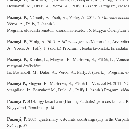
Bosnakoff, M., Dulai, A., Vörös, A., Pálfy, J. (szerk.) Program, előa
Pazonyi, P.
, Németh, E., Zsolt, A., Virág, A. 2013. A
Microtus oeco
Vörös, A., Pálfy, J. (szerk.)
Program, előadáskivonatok, kirándulásvezető. 16. Magyar Őslénytani V
Pazonyi, P.
, Virág, A. 2013. A
Microtus
genus (Mammalia, Arvicolinae
A., Vörös, A., Pálfy, J. (szerk.) Program, előadáskivonatok, kirándul
Pazonyi, P.
, Kordos, L., Magyari, E., Marinova, E., Fűköh, L., Vencze
rétegtani értékelése.
In: Bosnakoff, M., Dulai, A., Vörös, A., Pálfy, J. (szerk.) Program, 
Pazonyi P.,
Magyari E., Marinova, E., Fűköh L., Venczel M. 2011. Néhán
vizsgálata. In: Bosnakoff M., Dulai A., Pálfy J. (szerk.) Program, elő
Pazonyi P.
2004. Egy késő Eem (Herning stadiális) gerinces fauna a 
Nagyvárad, Románia, p. 14.
Pazonyi, P.
2003. Quaternary vertebrate ecostratigraphy in the Carpath
Svájc, p. 57.