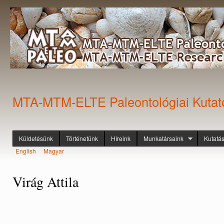
Ugr
tar
MTA-MTM-ELTE Paleontológiai Kutat
Küldetésünk
Történetünk
Híreink
Munkatársaink
Kutatá
Főmenü
English
Magyar
Nyelvek
Virág Attila