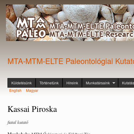
Ugr
tar
MTA-MTM-ELTE Paleontológiai Kutat
Küldetésünk
Történetünk
Híreink
Munkatársaink
Kutatá
Főmenü
English
Magyar
Nyelvek
Kassai Piroska
fiatal kutató
Munkahely:
MTM Őslénytani és Földtani Tár