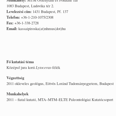
1083 Budapest, Ludovika tér 2.
Levelezési cím:
1431 Budapest, Pf. 137
Telefon:
+36-1-210-1075/2308
Fax:
+36-1-338-2728
Email:
kassaipiroska(at)nhmus(dot)hu
Fő kutatási téma
Középső jura korú
Lytoceras
-félék
Végzettség
2011 okleveles geológus, Eötvös Loránd Tudományegyetem, Budapest
Munkahelyek
2011 – fiatal kutató, MTA–MTM–ELTE Paleontológiai Kutatócsoport