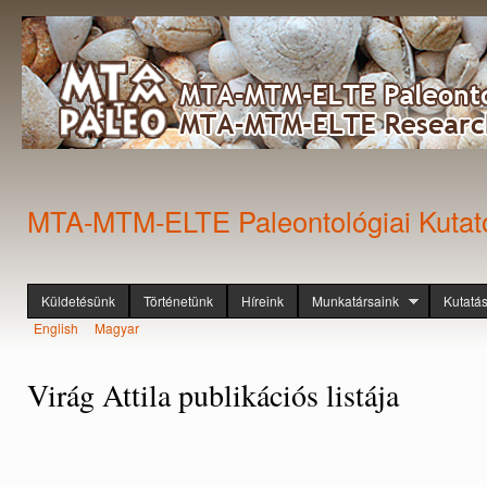
Ugr
tar
MTA-MTM-ELTE Paleontológiai Kutat
Küldetésünk
Történetünk
Híreink
Munkatársaink
Kutatá
Főmenü
English
Magyar
Nyelvek
Virág Attila publikációs listája