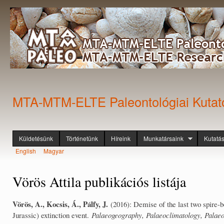
Ugr
tar
MTA-MTM-ELTE Paleontológiai Kutat
Küldetésünk
Történetünk
Híreink
Munkatársaink
Kutatá
Főmenü
English
Magyar
Nyelvek
Vörös Attila publikációs listája
Vörös, A., Kocsis, Á., Pálfy, J.
(2016): Demise of the last two spire-b
Jurassic) extinction event.
Palaeogeography, Palaeoclimatology, Palae