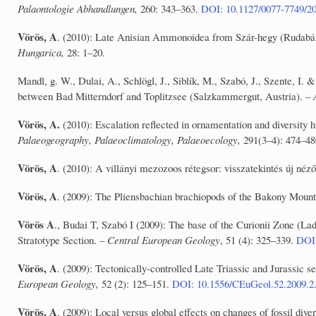
Palaontologie Abhandlungen,
260: 343–363.
DOI: 10.1127/0077-7749/2
Vörös, A
. (2010): Late Anisian Ammonoidea from Szár-hegy (Rudabán
Hungarica,
28: 1–20.
Mandl, g. W., Dulai, A., Schlögl, J., Siblík, M., Szabó, J., Szente, I. 
between Bad Mitterndorf and Toplitzsee (Salzkammergut, Austria). –
Vörös, A.
(2010): Escalation reflected in ornamentation and diversity 
Palaeogeography, Palaeoclimatology, Palaeoecology,
291(3–4): 474–4
Vörös, A
. (2010): A villányi mezozoos rétegsor: visszatekintés új néz
Vörös, A
. (2009): The Pliensbachian brachiopods of the Bakony Moun
Vörös A
., Budai T, Szabó I (2009): The base of the Curionii Zone (Lad
Stratotype Section. –
Central European Geology
, 51 (4): 325–339.
DOI:
Vörös, A
. (2009): Tectonically-controlled Late Triassic and Jurassic 
European Geology,
52 (2): 125–151.
DOI: 10.1556/CEuGeol.52.2009.2
Vörös, A
. (2009): Local versus global effects on changes of fossil div