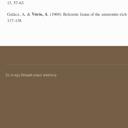
13, 57–63.
Vörös, A
Galácz, A. &
. (1969): Belemite fauna of the ammonite-rich
117–138.
Ez is egy
Drupal
alapú webhely