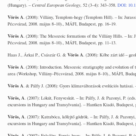
(Hungary). –
Central European Geology,
52 (3–4): 343–358.
DOI: 10.1
Vörös A
. (2008): Villány, Templom-hegy (Templom Hill). – In: Jurass
Pécsvárad, 2008. május 8–10)., MÁFI, Budapest, pp. 16–19.
Vörös A
. (2008): The Mesozoic formations of the Villány Hills. – In:
Pécsvárad, 2008. május 8–10)., MÁFI, Budapest, pp. 11–13.
Vörös A
Haas J., Árkai P., Császár G. &
. (2008): Kőbe zárt idő – ge
Vörös A
. (2008): Introduction. Mesozoic stratigraphy and evolution of 
area (Workshop, Villány–Pécsvárad, 2008. május 8–10)., MÁFI, Budape
Vörös A
. & Pálfy J. (2008): Gyors klímaváltozások evolúciós hatásai.
Vörös, A
. (2007): Lókút, Fenyveskút. – In: Pálfy, J. & Pazonyi, P. (e
excursions in Hungary and Transylvania]. – Hantken Kiadó, Budapest, 
Vörös, A
. (2007): Katrabóca, kőfejtő gödrök. – In: Pálfy, J. & Pazony
excursions in Hungary and Transylvania]. – Hantken Kiadó, Budapest, 
Vörös, A
. (2007): Felsőörs, Forrás-hegy. – In: Pálfy, J. & Pazonyi, P