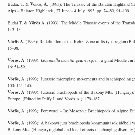
Vörös, A
Budai, T. &
. (1993): The Triassic of the Balaton Highland (
Alps – Balaton Highlands, 27 June – 4 July 1993, pp. 74–80, 91–109.
Vörös A
Budai T. &
. (1993): The Middle Triassic events of the Trans
1: 3–13.
Vörös A
. (1993): Redefinition of the Reitzi Zone at its type region (B
15–38.
Vörös, A
. (1993):
Lessiniella benettii
gen. et sp. n., a giant Middle Ju
16: 51–59.
Vörös, A
. (1993): Jurassic microplate movements and brachiopod migra
100: 125–145.
Vörös, A
. (1993): Jurassic brachiopods of the Bakony Mts. (Hungary): 
Europe. (Edited by Pálfy J. and Vörös A.): 179–187.
Vörös, A
. (1993): Foreword. – In: Mesozoic Brachiopods of Alpine Eur
Vörös, A
. (1993): A bakonyi júra brachiopoda kommunitások időbeli vá
Bakony Mts. (Hungary): global and local effects on changing diversity.