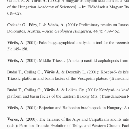
Vörös A
Galácz A. &
. (2002): A magyar őslénytani kutatások és a 
of the Hungarian Academy of Sciences]. – In: Előadások a Magyar T
619–627.
Vörös, A
Császár G., Főzy, I. &
. (2001): Preliminary results on Jur
Dolomites, Austria. –
Acta Geologica
Hungarica
, 44(4): 439–462.
Vörös, A
. (2001): Paleobiogeographical analysis: a tool for the recon
3): 145–158.
Vörös, A
. (2001): Middle Triassic (Anisian) nautilid cephalopods fr
Vörös A
Budai T., Csillag G.,
. & Dosztály L. (2001): Középső- és kés
Triassic platform and basin facies of the Veszprém plateau (Transdan
Vörös A
Budai T., Csillag G.,
. & Lelkes Gy. (2001): Középső- és késő
platform and basin facies of the Eastern Bakony Mts. (Transdanubian
Vörös, A
. (2001): Bajocian and Bathonian brachiopods in Hungary: A
Vörös, A
. (2000): The Triassic of the Alps and Carpathians and its int
(eds.): Permian–Triassic Evolution of Tethys and Western Circum–Pacif