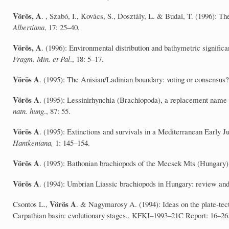
Vörös, A
. , Szabó, I., Kovács, S., Dosztály, L. & Budai, T. (1996): The
Albertiana
, 17: 25–40.
Vörös, A
. (1996): Environmental distribution and bathymetric signifi
Fragm. Min. et Pal
., 18: 5–17.
Vörös A
. (1995): The Anisian/Ladinian boundary: voting or consensus
Vörös A
. (1995): Lessinirhynchia (Brachiopoda), a replacement name
natn. hung
., 87: 55.
Vörös A
. (1995): Extinctions and survivals in a Mediterranean Early
Hantkeniana,
1: 145–154.
Vörös A
. (1995): Bathonian brachiopods of the Mecsek Mts (Hungary)
Vörös A
. (1994): Umbrian Liassic brachiopods in Hungary: review an
Vörös A
Csontos L.,
. & Nagymarosy A. (1994): Ideas on the plate-tecto
Carpathian basin: evolutionary stages., KFKI–1993–21C Report: 16–26