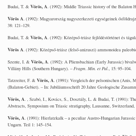
Vörös, A
Budai, T. &
. (1992): Middle Triassic history of the Balaton 
Vörös A
. (1992): Magyarország nagyszerkezeti egységeinek ősföldraj
38: 121–129.
Vörös, A
Budai, T. &
. (1992): Középső-triász fejlődéstörténet és tágu
Vörös A
. (1992): Középső-triász (felső-anizuszi) ammonoidea paleobi
Vörös, A
Szente, I. &
. (1992): A Pliensbachian (Early Jurassic) bival
Villány Hills (Southern Hungary). –
Fragm
.
Min. et Pal
., 15: 95–104.
Vörös, A
Tatzreiter, F. &
. (1991): Vergleich der pelsonischen (Anis, 
(Balaton-Gebiet). – In: Jubiläumsschrift 20 Jahre Geologische Zusamm
Vörös, A
. , Szabó, I., Kovács, S., Dosztály, L. & Budai, T. (1991): 
Abstracts, Symposium on Triasic stratigraphy, Lausanne, Switzerland,
Vörös, A
. (1991): Hierlatzkalk – a peculiar Austro-Hungarian Jurassi
Ungarn. Teil 1: 145–154.