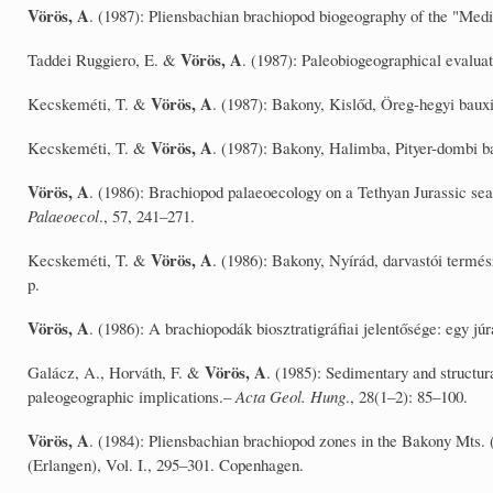
Vörös, A
. (1987): Pliensbachian brachiopod biogeography of the "Med
Vörös, A
Taddei Ruggiero, E. &
. (1987): Paleobiogeographical evalua
Vörös, A
Kecskeméti, T. &
. (1987): Bakony, Kislőd, Öreg-hegyi bauxi
Vörös, A
Kecskeméti, T. &
. (1987): Bakony, Halimba, Pityer-dombi b
Vörös, A
. (1986): Brachiopod palaeoecology on a Tethyan Jurassic s
Palaeoecol
., 57, 241–271.
Vörös, A
Kecskeméti, T. &
. (1986): Bakony, Nyírád, darvastói termé
p.
Vörös, A
. (1986): A brachiopodák biosztratigráfiai jelentősége: egy jú
Vörös, A
Galácz, A., Horváth, F. &
. (1985): Sedimentary and structu
paleogeographic implications.–
Acta Geol.
Hung
., 28(1–2): 85–100.
Vörös, A
. (1984): Pliensbachian brachiopod zones in the Bakony Mts. (
(Erlangen), Vol. I., 295–301. Copenhagen.