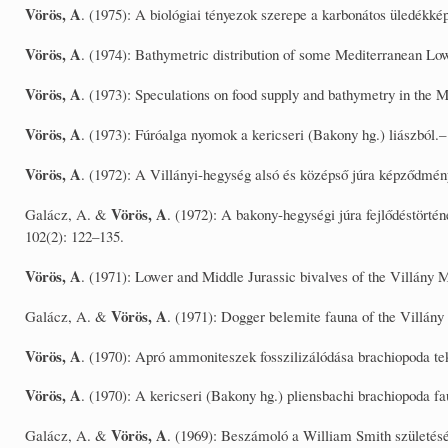
Vörös, A
. (1975): A biológiai tényezok szerepe a karbonátos üledék
Vörös, A
. (1974): Bathymetric distribution of some Mediterranean Lo
Vörös, A
. (1973): Speculations on food supply and bathymetry in the 
Vörös, A
. (1973): Fúróalga nyomok a kericseri (Bakony hg.) liászból.
Vörös, A
. (1972): A Villányi-hegység alsó és középső júra képződmén
Vörös, A
Galácz, A. &
. (1972): A bakony-hegységi júra fejlődéstörtén
102(2): 122–135.
Vörös, A
. (1971): Lower and Middle Jurassic bivalves of the Villány 
Vörös, A
Galácz, A. &
. (1971): Dogger belemite fauna of the Villán
Vörös, A
. (1970): Apró ammoniteszek fosszilizálódása brachiopoda t
Vörös, A
. (1970): A kericseri (Bakony hg.) pliensbachi brachiopoda f
Vörös, A
Galácz, A. &
. (1969): Beszámoló a William Smith születésé