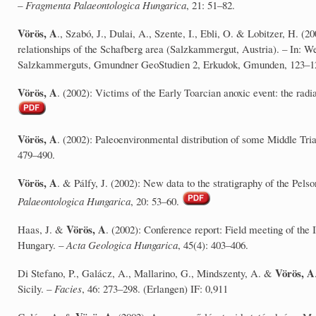
–
Fragmenta Palaeontologica Hungarica
, 21: 51–82.
Vörös, A
., Szabó, J., Dulai, A., Szente, I., Ebli, O. & Lobitzer, H. (
relationships of the Schafberg area (Salzkammergut, Austria). – In: Wei
Salzkammerguts, Gmundner GeoStudien 2, Erkudok, Gmunden, 123–1
Vörös, A
. (2002): Victims of the Early Toarcian anoxic event: the rad
Vörös, A
. (2002): Paleoenvironmental distribution of some Middle Tr
479–490.
Vörös, A
. & Pálfy, J. (2002): New data to the stratigraphy of the Pel
Palaeontologica Hungarica
, 20: 53–60.
Vörös, A
Haas, J. &
. (2002): Conference report: Field meeting of th
Hungary. –
Acta Geologica Hungarica
, 45(4): 403–406.
Vörös, A
Di Stefano, P., Galácz, A., Mallarino, G., Mindszenty, A. &
Sicily. –
Facies
, 46: 273–298. (Erlangen) IF: 0,911