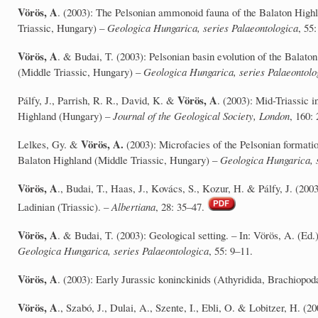
Vörös,
A
. (2003): The Pelsonian ammonoid fauna of the Balaton Highl
Triassic, Hungary) –
Geologica Hungarica, series Palaeontologica
, 55
Vörös, A
. & Budai, T. (2003): Pelsonian basin evolution of the Balato
(Middle Triassic, Hungary) –
Geologica Hungarica, series Palaeontolo
Vörös, A
Pálfy, J., Parrish, R. R., David, K. &
. (2003): Mid-Triassic
Highland (Hungary) –
Journal of the Geological
Society, London
, 160:
Vörös, A.
Lelkes, Gy. &
(2003): Microfacies of the Pelsonian formatio
Balaton Highland (Middle Triassic, Hungary) –
Geologica Hungarica, s
Vörös, A
., Budai, T., Haas, J., Kovács, S., Kozur, H. & Pálfy, J. (20
Ladinian (Triassic). –
Albertiana
, 28: 35–47.
Vörös, A
. & Budai, T. (2003): Geological setting. – In: Vörös, A. (Ed
Geologica Hungarica, series Palaeontologica
, 55: 9–11.
Vörös, A
. (2003): Early Jurassic koninckinids (Athyridida, Brachiopod
Vörös, A
., Szabó, J., Dulai, A., Szente, I., Ebli, O. & Lobitzer, H. (