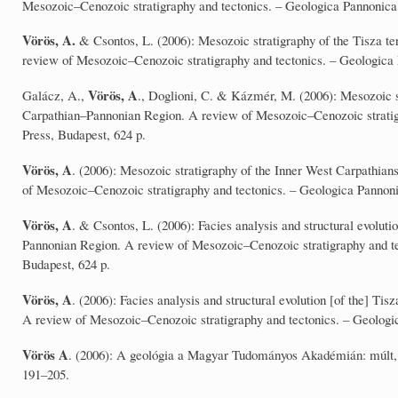
Mesozoic–Cenozoic stratigraphy and tectonics. – Geologica Pannonica 
Vörös, A.
& Csontos, L. (2006): Mesozoic stratigraphy of the Tisza t
review of Mesozoic–Cenozoic stratigraphy and tectonics. – Geologica 
Vörös, A
Galácz, A.,
., Doglioni, C. & Kázmér, M. (2006): Mesozoic st
Carpathian–Pannonian Region. A review of Mesozoic–Cenozoic stratigr
Press, Budapest, 624 p.
Vörös, A
. (2006): Mesozoic stratigraphy of the Inner West Carpathia
of Mesozoic–Cenozoic stratigraphy and tectonics. – Geologica Pannoni
Vörös, A
. & Csontos, L. (2006): Facies analysis and structural evolut
Pannonian Region. A review of Mesozoic–Cenozoic stratigraphy and te
Budapest, 624 p.
Vörös, A
. (2006): Facies analysis and structural evolution [of the] T
A review of Mesozoic–Cenozoic stratigraphy and tectonics. – Geologic
Vörös A
. (2006): A geológia a Magyar Tudományos Akadémián: múlt, je
191–205.