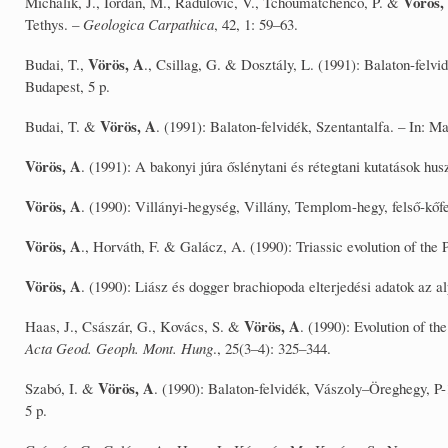
Vörös,
Michalík, J., Iordan, M., Radulovic, V., Tchoumatchenco, P. &
Tethys. –
Geologica Carpathica
, 42, 1: 59–63.
Vörös, A
Budai, T.,
., Csillag, G. & Dosztály, L. (1991): Balaton-fel
Budapest, 5 p.
Vörös, A
Budai, T. &
. (1991): Balaton-felvidék, Szentantalfa. – In: 
Vörös, A
. (1991): A bakonyi júra őslénytani és rétegtani kutatások hu
Vörös, A
. (1990): Villányi-hegység, Villány, Templom-hegy, felső-kőf
Vörös, A
., Horváth, F. & Galácz, A. (1990): Triassic evolution of the
Vörös, A
. (1990): Liász és dogger brachiopoda elterjedési adatok az al
Vörös, A
Haas, J., Császár, G., Kovács, S. &
. (1990): Evolution of th
Acta Geod. Geoph. Mont. Hung
., 25(3–4): 325–344.
Vörös, A
Szabó, I. &
. (1990): Balaton-felvidék, Vászoly–Öreghegy, P
5 p.