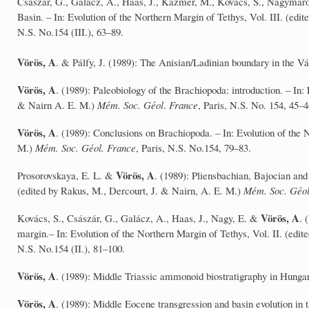
Császár, G., Galácz, A., Haas, J., Kázmér, M., Kovács, S., Nagymaro
Basin. – In: Evolution of the Northern Margin of Tethys, Vol. III. (ed
N.S. No.154 (III.), 63–89.
Vörös, A
. & Pálfy, J. (1989): The Anisian/Ladinian boundary in the V
Vörös, A
. (1989): Paleobiology of the Brachiopoda: introduction. – In:
& Nairn A. E. M.)
Mém. Soc. Géol
.
France
, Paris, N.S. No. 154, 45–4
Vörös, A
. (1989): Conclusions on Brachiopoda. – In: Evolution of the 
M.)
Mém. Soc. Géol. France
, Paris, N.S. No.154, 79–83.
Vörös, A
Prosorovskaya, E. L. &
. (1989): Pliensbachian, Bajocian and
(edited by Rakus, M., Dercourt, J. & Nairn, A. E. M.)
Mém. Soc. Géol
Vörös, A
Kovács, S., Császár, G., Galácz, A., Haas, J., Nagy, E. &
. 
margin.– In: Evolution of the Northern Margin of Tethys, Vol. II. (edi
N.S. No.154 (II.), 81–100.
Vörös, A
. (1989): Middle Triassic ammonoid biostratigraphy in Hunga
Vörös, A
. (1989): Middle Eocene transgression and basin evolution in