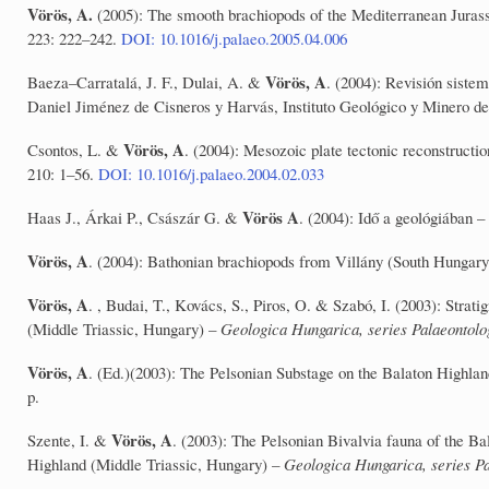
Vörös, A.
(2005): The smooth brachiopods of the Mediterranean Juras
223: 222–242.
DOI: 10.1016/j.palaeo.2005.04.006
Vörös, A
Baeza–Carratalá, J. F., Dulai, A. &
. (2004): Revisión siste
Daniel Jiménez de Cisneros y Harvás, Instituto Geológico y Minero d
Vörös, A
Csontos, L. &
. (2004): Mesozoic plate tectonic reconstructio
210: 1–56.
DOI: 10.1016/j.palaeo.2004.02.033
Vörös A
Haas J., Árkai P., Császár G. &
. (2004): Idő a geológiában –
Vörös, A
. (2004): Bathonian brachiopods from Villány (South Hungary
Vörös, A
. , Budai, T., Kovács, S., Piros, O. & Szabó, I. (2003): Strat
(Middle Triassic, Hungary) –
Geologica Hungarica, series Palaeontolo
Vörös, A
. (Ed.)(2003): The Pelsonian Substage on the Balaton Highla
p.
Vörös, A
Szente, I. &
. (2003): The Pelsonian Bivalvia fauna of the Ba
Highland (Middle Triassic, Hungary) –
Geologica Hungarica, series Pa