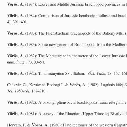
Vörös, A
. (1984): Lower and Middle Jurassic brachiopod provinces in
Vörös, A
. (1984): Comparison of Jurassic benthonic mollusc and bra
4): 391–401.
Vörös, A
. (1983): The Pliensbachian brachiopods of the Bakony Mts. (
Vörös, A
. (1983): Some new genera of Brachiopoda from the Mediter
Vörös, A
. (1982): The Mediterranean character of the Lower Jurassi
natn. hung
., 73, 33–54.
Vörös, A
. (1982): Tanulmányúton Szicíliában.–
Ősl. Viták
, 28, 157–16
Vörös, A
Császár, G., Kovácsné Bodrogi I. &
. (1982): Lagúnás kife
Jel. 1980–ról
, 187–210.
Vörös, A
. (1982): A bakonyi pliensbachi brachiopoda fauna rétegtani 
Vörös, A
. (1981): A survey of the Rhaetian (Upper Triassic) Bivalvi
Vörös, A
Horváth, F. &
. (1980): Plate tectonics of the western Carpa