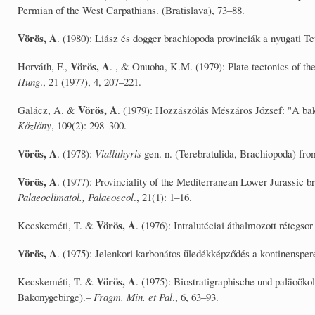
Permian of the West Carpathians. (Bratislava), 73–88.
Vörös, A
. (1980): Liász és dogger brachiopoda provinciák a nyugati T
Vörös, A
Horváth, F.,
. , & Onuoha, K.M. (1979): Plate tectonics of t
Hung
., 21 (1977), 4, 207–221.
Vörös, A
Galácz, A. &
. (1979): Hozzászólás Mészáros József: "A bak
Közlöny
, 109(2): 298–300.
Vörös, A
. (1978):
Viallithyris
gen. n. (Terebratulida, Brachiopoda) fr
Vörös, A
. (1977): Provinciality of the Mediterranean Lower Jurassic b
Palaeoclimatol., Palaeoecol
., 21(1): 1–16.
Vörös, A
Kecskeméti, T. &
. (1976): Intralutéciai áthalmozott réteg
Vörös, A
. (1975): Jelenkori karbonátos üledékképződés a kontinenspe
Vörös, A
Kecskeméti, T. &
. (1975): Biostratigraphische und paläoök
Bakonygebirge).–
Fragm. Min. et Pal
., 6, 63–93.