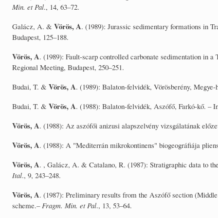
Min. et Pal
., 14, 63–72.
Vörös, A
Galácz, A. &
. (1989): Jurassic sedimentary formations in T
Budapest, 125–188.
Vörös, A
. (1989): Fault-scarp controlled carbonate sedimentation in 
Regional Meeting, Budapest, 250–251.
Vörös, A
Budai, T. &
. (1989): Balaton-felvidék, Vörösberény, Megye-
Vörös, A
Budai, T. &
. (1988): Balaton-felvidék, Aszófő, Farkó-kő. – 
Vörös, A
. (1988): Az aszófői anizusi alapszelvény vizsgálatának előze
Vörös, A
. (1988): A "Mediterrán mikrokontinens" biogeográfiája plien
Vörös, A
. , Galácz, A. & Catalano, R. (1987): Stratigraphic data to 
Ital
., 9, 243–248.
Vörös, A
. (1987): Preliminary results from the Aszófő section (Middl
scheme.–
Fragm. Min. et Pal
., 13, 53–64.