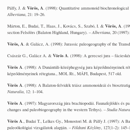
Vörös, A
Pálfy, J. &
. (1998): Quantitative ammonoid biochronological
Albertiana
, 21: 19–26.
Vörös, A
Márton, E., Budai, T., Haas, J., Kovács, S., Szabó, I. &
. (1
section Felsőörs (Balaton Highland, Hungary). –
Albertiana
, 20 (1997)
Vörös, A
. & Galácz, A. (1998): Jurassic paleogeography of the Tran
Vörös A
Császár G., Galácz A. &
. (1998): A gerecsei jura – fácieské
Vörös A
. (1998): A Dunántúli-középhegység jura képződményeinek rét
képződményeinek rétegtana., MOL Rt., MÁFI, Budapest, 517 old.
Vörös A
. (1998): A Balaton-felvidék triász ammonoideái és biosztrati
Naturalia
, 12: 1–104.
Vörös A
. (1997): Magyarország júra brachiopodái. Faunafejlődés és pa
changes and paleobiogeography in the western Tethys). –
Studia Natura
Vörös A
., Budai T., Lelkes Gy., Monostori M. & Pálfy J. (1997): A Ba
paleoökológiai vizsgálatok alapján. –
Földtani Közlöny
, 127(1–2): 145–