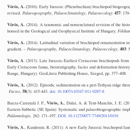
Vörös, A. (
2016): Early Jurassic (Pliensbachian) brachiopod biogeogr
457
revised.
Palaeogeography, Palaeoclimatology, Palaeoecology
: 170
Vörös, A.
(2014): A taxonomic and nomenclatural revision of the histo
housed in the Geological and Geophysical Institute of Hungary.
Földta
Vörös, A.
(2014): Latitudinal variation of brachiopod ornamentation in 
403
gradient. –
Palaeogeography, Palaeoclimatology, Palaeoecology,
: 
Vörös, A
. (2013): Late Jurassic-Earliest Cretaceous brachiopods from 
Early Cretaceous fauna, biostratigraphy, facies and deformation histor
Range, Hungary). GeoLitera Publishing House, Szeged, pp. 377–408.
Vörös, A.
(2012): Episodic sedimentation on a peri-Tethyan ridge thro
58
Facies,
(3): 415-443.
doi: 10.1007/s10347-011-0287-8
Vörös, A.
Baeza-Carratalá J. F.,
, Dulai, A. & Tent-Manclús, J. E. (20
Eastern Subbetic (SE Spain): Systematic and palaeobiogeographic impl
Paläontologie,
262: 171–197.
DOI: 10.1127/0077-7749/2011/0191
Vörös, A
., Kandemir, R. (2011): A new Early Jurassic brachiopod fau