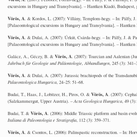
excursions in Hungary and Transylvania]. – Hantken Kiadó, Budapest, 
Vörös, A
. & Kordos, L. (2007): Villány, Templom-hegy. – In: Pálfy, J
[Palaeontological excursions in Hungary and Transylvania]. – Hantken
Vörös, A
. & Dulai, A. (2007): Úrkút, Csárda-hegy. – In: Pálfy, J. & 
[Palaeontological excursions in Hungary and Transylvania]. – Hantken
Vörös, A
Galácz, A., Géczy, B. &
. (2007): Toarcian and Aalenian (
Jahrbuch für Geologie und Paläontologie, Abhandlungen
, 245 (3): 341–
Vörös, A
. & Dulai, A. (2007): Jurassic brachiopods of the Transdanubi
Palaeontologica Hungarica
, 24–25: 51–68.
Vörös, A
Budai, T., Haas, J., Lobitzer, H., Piros, O. &
. (2007): Cepha
(Salzkammergut, Upper Austria). –
Acta
Geologica Hungarica
, 49 (3)
Vörös, A
Budai, T. &
. (2006): Middle Triassic platform and basin ev
Italiana di Paleontologia e Stratigrafia
, 112 (3): 359–371.
Vörös, A
. & Csontos, L. (2006): Palinspastic reconstruction. – In: H