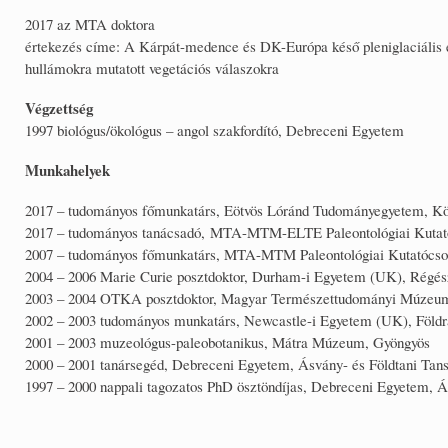
2017 az MTA doktora
értekezés címe: A Kárpát-medence és DK-Európa késő pleniglaciális és 
hullámokra mutatott vegetációs válaszokra
Végzettség
1997 biológus/ökológus – angol szakfordító, Debreceni Egyetem
Munkahelyek
2017 – tudományos főmunkatárs, Eötvös Lóránd Tudományegyetem, Kör
2017 – tudományos tanácsadó, MTA-MTM-ELTE Paleontológiai Kutat
2007 – tudományos főmunkatárs, MTA-MTM Paleontológiai Kutatócso
2004 – 2006 Marie Curie posztdoktor, Durham-i Egyetem (UK), Régésze
2003 – 2004 OTKA posztdoktor, Magyar Természettudományi Múzeu
2002 – 2003 tudományos munkatárs, Newcastle-i Egyetem (UK), Földr
2001 – 2003 muzeológus-paleobotanikus, Mátra Múzeum, Gyöngyös
2000 – 2001 tanársegéd, Debreceni Egyetem, Ásvány- és Földtani Tan
1997 – 2000 nappali tagozatos PhD ösztöndíjas, Debreceni Egyetem, Á