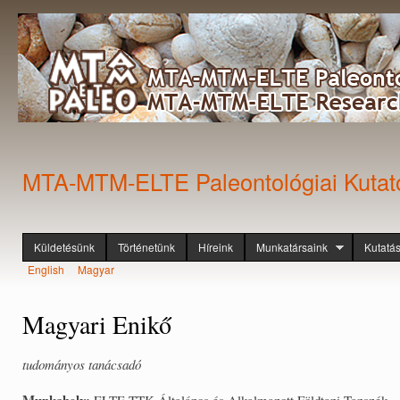
Ugr
tar
MTA-MTM-ELTE Paleontológiai Kutat
Küldetésünk
Történetünk
Híreink
Munkatársaink
Kutatá
Főmenü
English
Magyar
Nyelvek
Magyari Enikő
tudományos tanácsadó
Munkahely:
ELTE TTK Általános és Alkalmazott Földtani Tanszék