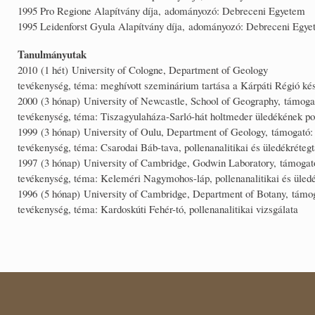
1995 Pro Regione Alapítvány díja, adományozó: Debreceni Egyetem
1995 Leidenforst Gyula Alapítvány díja, adományozó: Debreceni Egy
Tanulmányutak
2010 (1 hét) University of Cologne, Department of Geology
tevékenység, téma: meghívott szeminárium tartása a Kárpáti Régió késő
2000 (3 hónap) University of Newcastle, School of Geography, támog
tevékenység, téma: Tiszagyulaháza-Sarló-hát holtmeder üledékének poll
1999 (3 hónap) University of Oulu, Department of Geology, támogató:
tevékenység, téma: Csarodai Báb-tava, pollenanalitikai és üledékrétegt
1997 (3 hónap) University of Cambridge, Godwin Laboratory, támogató
tevékenység, téma: Keleméri Nagymohos-láp, pollenanalitikai és üledé
1996 (5 hónap) University of Cambridge, Department of Botany, támog
tevékenység, téma: Kardoskúti Fehér-tó, pollenanalitikai vizsgálata