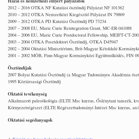
Hazai és nemzetközi elnyert pályázatok
2012 – 2016 OTKA NF Kutatási ösztöndíj Pályázat NF 101362
2010 – 2012 OTKA Nemzetközi Kiegészítő Pályázat IN 79869
2009 – 2012 OTKA PD Kutatási Ösztöndíj PD 73234
2007 – 2008 EU, Marie Curie Reintegration Grant, MC-ER-041088
2004 – 2006 EU, Marie Curie Postdoctoral Fellowship, MEIFT-CT-200
2003 – 2004 OTKA Posztdoktori Ösztöndíj, OTKA D45947
2002 – 2004 Oktatási Minisztérium, Brit-Magyar Kétoldalú Kormányk
2001 – 2002 MÖB, Finn-Magyar Kormányközi Együttműködés, FIN 09
Ösztöndíjak
2007 Bolyai Kutatási Ösztöndíj (a Magyar Tudományos Akadémia öszt
1995 Köztársasági Ösztöndíj
Oktatói tevékenység
Alkalmazott paleoökológia (ELTE Msc kurzus, Őslénytani tanszék, kvar
Környezetrégészet (ELTE Régészettudományi Intézet Msc kurzus, arch
Oktatási segédanyagok
A Kárpát medence holocén vegetációtörténete