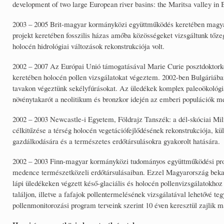
development of two large European river basins: the Maritsa valley i
2003 – 2005 Brit-magyar kormányközi együttműködés keretében magyar
projekt keretében fosszilis házas amőba közösségeket vizsgáltunk tőzeg
holocén hidrológiai változások rekonstrukciója volt.
2002 – 2007 Az Európai Unió támogatásával Marie Curie posztdoktorké
keretében holocén pollen vizsgálatokat végeztem. 2002-ben Bulgáriában
tavakon végeztünk sekélyfúrásokat. Az üledékek komplex paleoökológiai 
növénytakarót a neolitikum és bronzkor idején az emberi populációk m
2002 – 2003 Newcastle-i Egyetem, Földrajz Tanszék: a dél-skóciai Milf
célkitűzése a térség holocén vegetációfejlődésének rekonstrukciója, kül
gazdálkodására és a természetes erdőtársulásokra gyakorolt hatására.
2002 – 2003 Finn-magyar kormányközi tudományos együttműködési progr
medence természetközeli erdőtársulásaiban. Ezzel Magyarország bekap
lápi üledékeken végzett késő-glaciális és holocén pollenvizsgálatokhoz a
találjon, illetve a fafajok pollentermelésének vizsgálatával lehetővé t
pollenmonitorozási program terveink szerint 10 éven keresztül zajlik m