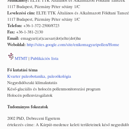
1117 Budapest, Pázmány Péter sétány 1/C
Levelezési cím:
ELTE TTK Általános és Alkalmazott Földtani Tansz
1117 Budapest, Pázmány Péter sétány 1/C
Telefon:
+36-1-372-2500/8723
Fax:
+36-1-381-2130
Email:
emagyari(at)caesar(dot)elte(dot)hu
Weboldal:
http://sites.google.com/site/enikomagyaripollen/Home
MTMT
|
Publikációs lista
Fő kutatási téma
Kvarter paleobotanika, paleoökológia
Negyedidőszaki klímakutatás
Késő-glaciális és holocén pollenmonitorozási program
Holocén pollenvizsgálatok
Tudományos fokozatok
2002 PhD, Debreceni Egyetem
értekezés címe: A Kárpát-medence keleti területeinek késő negyedidős