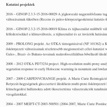
Kutatási projektek
2016 – GINOP-2.3.3-15-2016-00029 A jégkorszaki nagyemlősfauna tagj
változásainak tükrében (Recens és paleo-környezetgeokémiai kutatás-fe
2016 – GINOP-2.3.2-15-2016-00019 Klíma és tájhasználat múltbéli vál
felfedezésekkel a klímaváltozás, a tájhasználat és az inváziók hatásán
2009 – PROLONG projekt. Az OTKA támogatásával (NF 101362) a Kelet
őskörnyezeti változásainak részletesebb megismerését célzó kutatást 
Gales-, Brazi- és Bukura-tavainak makrofosszíliákban bővelkedő üledék
2008 – 2012 OTKA PD73234 project. High-resolution multi-proxy analys
vegetation response to early Holocene warming in mountain and lowla
2007 – 2009 CARPENVCHANGE projekt. A Marie Curie Reintegációs 
Retyezát-hegységének gleccsertavi üledékein multi-proxi őskörnyezeti k
felmelegedési hullámokra adott ökoszisztéma válaszreakciók tanulmán
vizsgálatokkal.
2004 – 2007 MEIFT-CT-2003-500501 (2004-2007, Marie Curie Postdoctor